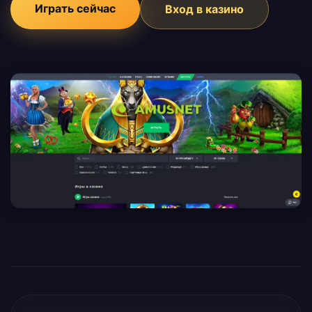
Играть сейчас
Вход в казино