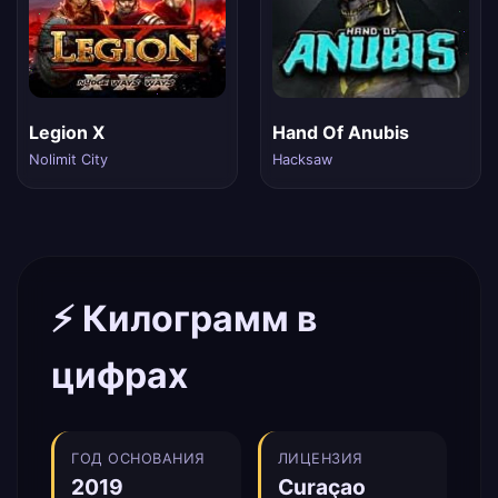
Legion X
Hand Of Anubis
Nolimit City
Hacksaw
⚡ Килограмм в
цифрах
ГОД ОСНОВАНИЯ
ЛИЦЕНЗИЯ
2019
Curaçao