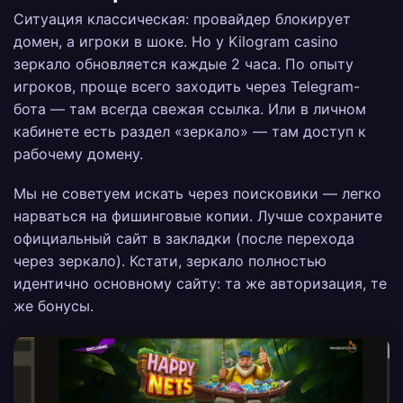
Ситуация классическая: провайдер блокирует
домен, а игроки в шоке. Но у Kilogram casino
зеркало обновляется каждые 2 часа. По опыту
игроков, проще всего заходить через Telegram-
бота — там всегда свежая ссылка. Или в личном
кабинете есть раздел «зеркало» — там доступ к
рабочему домену.
Мы не советуем искать через поисковики — легко
нарваться на фишинговые копии. Лучше сохраните
официальный сайт в закладки (после перехода
через зеркало). Кстати, зеркало полностью
идентично основному сайту: та же авторизация, те
же бонусы.