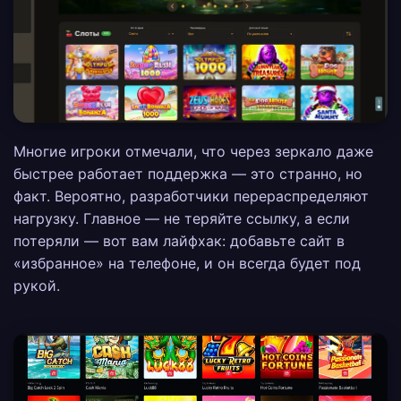
Многие игроки отмечали, что через зеркало даже
быстрее работает поддержка — это странно, но
факт. Вероятно, разработчики перераспределяют
нагрузку. Главное — не теряйте ссылку, а если
потеряли — вот вам лайфхак: добавьте сайт в
«избранное» на телефоне, и он всегда будет под
рукой.