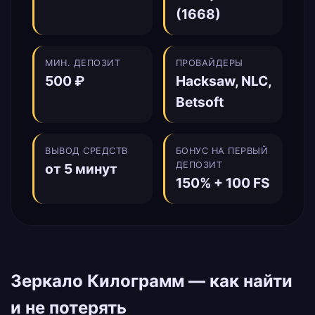
(1668)
МИН. ДЕПОЗИТ
ПРОВАЙДЕРЫ
500 ₽
Hacksaw, NLC,
Betsoft
ВЫВОД СРЕДСТВ
БОНУС НА ПЕРВЫЙ
ДЕПОЗИТ
от 5 минут
150% + 100 FS
Зеркало Килограмм — как найти
и не потерять